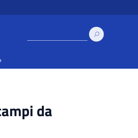
e
campi da