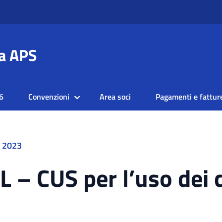
a APS
6
Convenzioni
Area soci
Pagamenti e fattur
e 2023
 – CUS per l’uso dei 