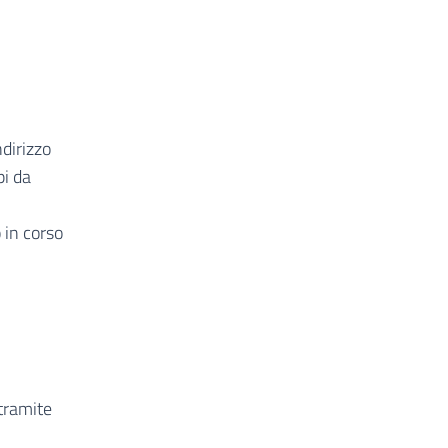
dirizzo
pi da
 in corso
tramite