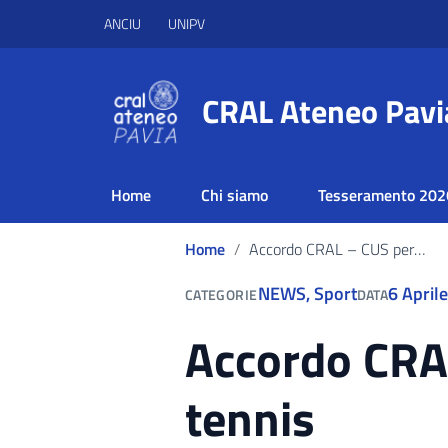
ANCIU
UNIPV
CRAL Ateneo Pavi
Home
Chi siamo
Tesseramento 202
Home
Accordo CRAL – CUS per l’uso dei campi da tennis
NEWS
,
Sport
6 April
CATEGORIE
DATA
Accordo CRAL
tennis