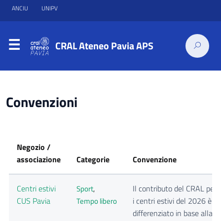
ANCIU
UNIPV
CRAL Ateneo Pavia APS
Convenzioni
Negozio /
associazione
Categorie
Convenzione
Centri estivi
Il contributo del CRAL per
Sport
,
CUS Pavia
i centri estivi del 2026 è
Tempo libero
differenziato in base alla