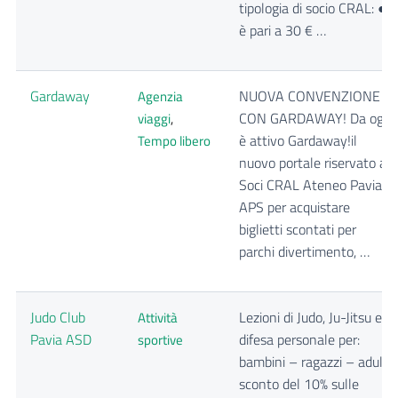
tipologia di socio CRAL: ●
è pari a 30 € …
Gardaway
NUOVA CONVENZIONE
Agenzia
CON GARDAWAY! Da oggi
viaggi
,
è attivo Gardaway!il
Tempo libero
nuovo portale riservato ai
Soci CRAL Ateneo Pavia
APS per acquistare
biglietti scontati per
parchi divertimento, …
Judo Club
Lezioni di Judo, Ju-Jitsu e
Attività
Pavia ASD
difesa personale per:
sportive
bambini – ragazzi – adulti
sconto del 10% sulle