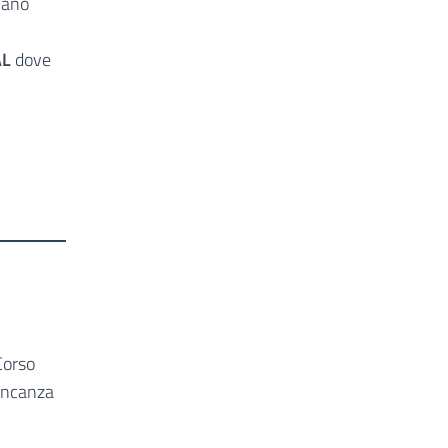
iano
AL
dove
Corso
ancanza