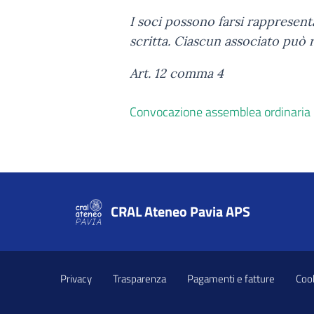
I soci possono farsi rappresent
scritta. Ciascun associato può 
Art. 12 comma 4
Convocazione assemblea ordinari
CRAL Ateneo Pavia APS
Privacy
Trasparenza
Pagamenti e fatture
Cook