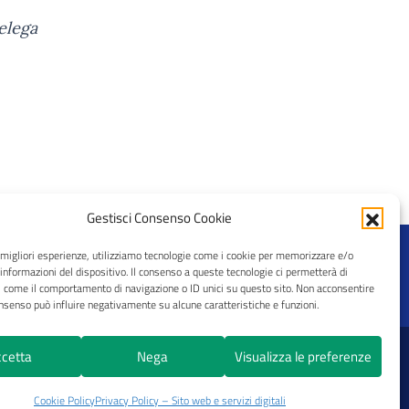
elega
Gestisci Consenso Cookie
e migliori esperienze, utilizziamo tecnologie come i cookie per memorizzare e/o
 informazioni del dispositivo. Il consenso a queste tecnologie ci permetterà di
i come il comportamento di navigazione o ID unici su questo sito. Non acconsentire
consenso può influire negativamente su alcune caratteristiche e funzioni.
cetta
Nega
Visualizza le preferenze
© 2026 CRAL Ateneo Pavia APS
Cookie Policy
Privacy Policy – Sito web e servizi digitali