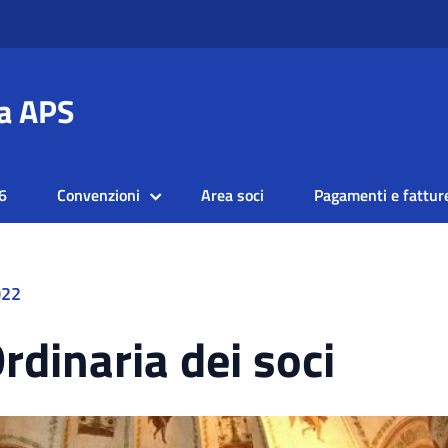
a APS
6
Convenzioni
Area soci
Pagamenti e fattur
022
dinaria dei soci