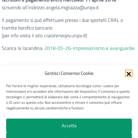
scrivendo all’indirizzo angela.migliazza@unipv.it
Il pagamento si può effettuare presso i due sportelli CRAL o
tramite bonifico bancario
(per info visita il sito
cralateneopv.unipv.it
)
Scarica la locandina:
2018-05-26-Impressionismo e avanguardie
Gestisci Consenso Cookie
Per fornire le migliori esperienze, utilizziamo tecnologie come i cookie per
CRAL Ateneo Pavia APS
memorizzare e/o accedere alle informazioni del dispositivo. Il consenso a queste
tecnologie ci permetterà di elaborare dati come il comportamento di navigazione
o ID unici su questo sito. Non acconsentire o ritirare il consenso può influire
negativamente su alcune caratteristiche e funzioni.
Privacy
Trasparenza
Pagamenti e fatture
Accetta
Cookie Policy (UE)