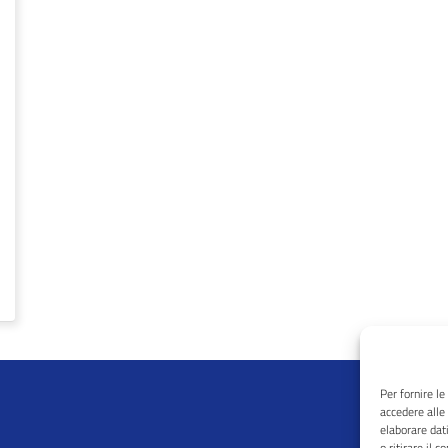
Per fornire l
accedere alle
elaborare dat
o ritirare il 