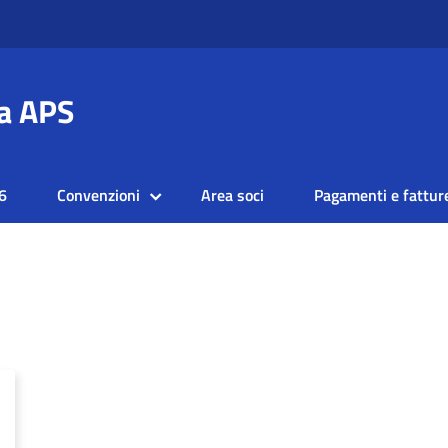
a APS
6
Convenzioni
Area soci
Pagamenti e fattur