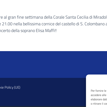
re al gran fine settimana della Corale Santa Cecilia di Mirado
e 21.00 nella bellissima cornice del castello di S. Colombano a
certo della soprano Elisa Maffi!!
ie Policy (UE)
Per fornire l
accedere alle
elaborare dat
o ritirare il 