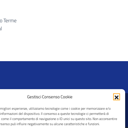
lo Terme
l
Gestisci Consenso Cookie
© 2026 CRAL Ateneo Pavia APS
e migliori esperienze, utilizziamo tecnologie come i cookie per memorizzare e/o
 informazioni del dispositivo. Il consenso a queste tecnologie ci permetterà di
i come il comportamento di navigazione o ID unici su questo sito. Non acconsentire
consenso può influire negativamente su alcune caratteristiche e funzioni.