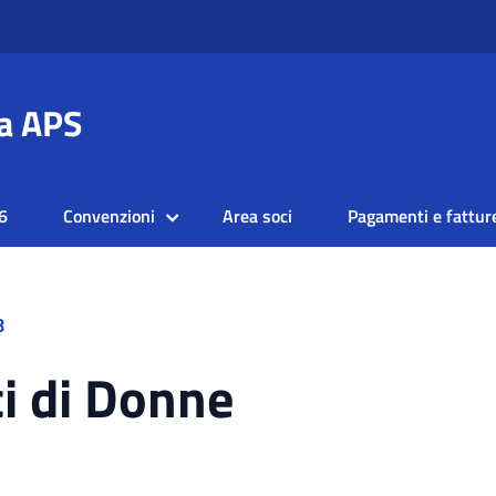
a APS
6
Convenzioni
Area soci
Pagamenti e fattur
8
i di Donne