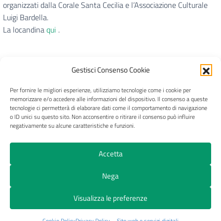
organizzati dalla Corale Santa Cecilia e l’Associazione Culturale
Luigi Bardella.
La locandina
qui
.
Gestisci Consenso Cookie
Per fornire le migliori esperienze, utilizziamo tecnologie come i cookie per
CRAL Ateneo Pavia APS
memorizzare e/o accedere alle informazioni del dispositivo. Il consenso a queste
tecnologie ci permetterà di elaborare dati come il comportamento di navigazione
o ID unici su questo sito. Non acconsentire o ritirare il consenso può influire
negativamente su alcune caratteristiche e funzioni.
Privacy
Trasparenza
Pagamenti e fatture
Accetta
Cookie Policy (UE)
Nega
© 2026 CRAL Ateneo Pavia APS
Visualizza le preferenze
Cookie Policy
Privacy Policy – Sito web e servizi digitali