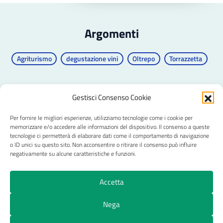
Argomenti
Agriturismo
degustazione vini
Oltrepo
Torrazzetta
Gestisci Consenso Cookie
Per fornire le migliori esperienze, utilizziamo tecnologie come i cookie per
CRAL Ateneo Pavia APS
memorizzare e/o accedere alle informazioni del dispositivo. Il consenso a queste
tecnologie ci permetterà di elaborare dati come il comportamento di navigazione
o ID unici su questo sito. Non acconsentire o ritirare il consenso può influire
negativamente su alcune caratteristiche e funzioni.
Privacy
Trasparenza
Pagamenti e fatture
Accetta
Cookie Policy (UE)
Nega