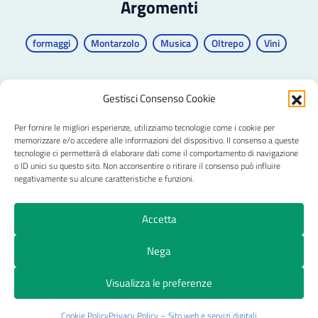
Argomenti
formaggi
Montarzolo
Musica
Oltrepo
Vini
Gestisci Consenso Cookie
Per fornire le migliori esperienze, utilizziamo tecnologie come i cookie per
CRAL Ateneo Pavia APS
memorizzare e/o accedere alle informazioni del dispositivo. Il consenso a queste
tecnologie ci permetterà di elaborare dati come il comportamento di navigazione
o ID unici su questo sito. Non acconsentire o ritirare il consenso può influire
negativamente su alcune caratteristiche e funzioni.
Privacy
Trasparenza
Pagamenti e fatture
Accetta
Cookie Policy (UE)
Nega
© 2026 CRAL Ateneo Pavia APS
Visualizza le preferenze
Cookie Policy
Privacy Policy – Sito web e servizi digitali