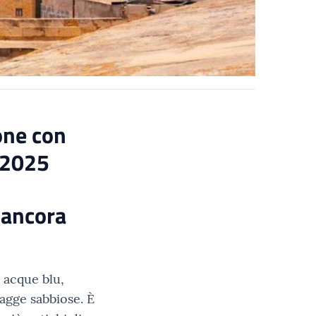
one con
 2025
 ancora
n acque blu,
iagge sabbiose. È