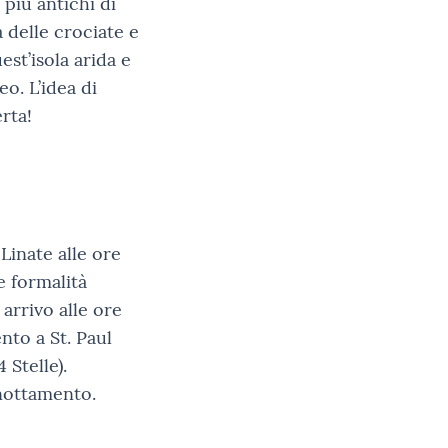
, più antichi di
a delle crociate e
est’isola arida e
o. L’idea di
erta!
Linate alle ore
e formalità
arrivo alle ore
nto a St. Paul
Stelle).
nottamento.