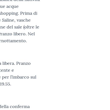
sue acque
 shopping. Prima di
e Saline, vasche
e del sale (oltre le
Pranzo libero. Nel
ernottamento.
a libera. Pranzo
tente e
 per l’imbarco sul
19.55.
della conferma