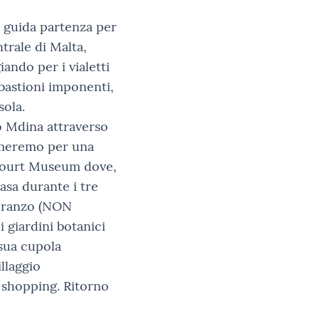
a guida partenza per
trale di Malta,
ando per i vialetti
i bastioni imponenti,
sola.
o Mdina attraverso
rmeremo per una
nacourt Museum dove,
asa durante i tre
 pranzo (NON
 giardini botanici
 sua cupola
llaggio
o shopping. Ritorno