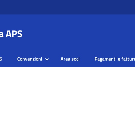
a APS
6
Convenzioni
Area soci
Pagamenti e fattur