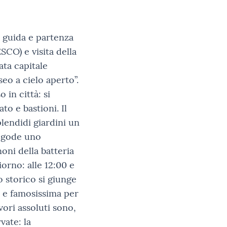
a guida e partenza
SCO) e visita della
ata capitale
eo a cielo aperto”.
 in città: si
to e bastioni. Il
lendidi giardini un
i gode uno
ni della batteria
iorno: alle 12:00 e
o storico si giunge
3 e famosissima per
vori assoluti sono,
vate: la