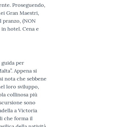
tente. Proseguendo,
dei Gran Maestri,
il pranzo, (NON
 in hotel. Cena e
 guida per
alta”. Appena si
 si nota che sebbene
nel loro sviluppo,
la collinosa più
escursione sono
adella a Victoria
di che forma il
silica della natività