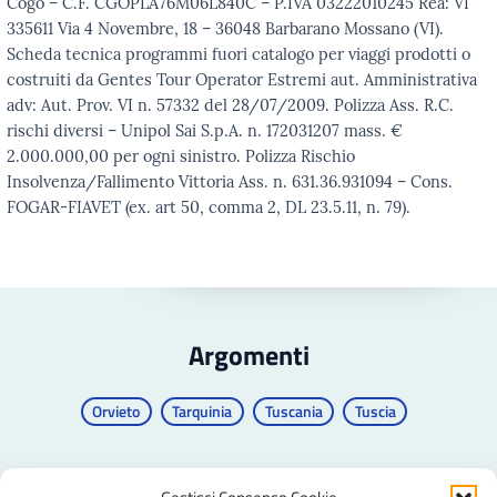
Cogo – C.F. CGOPLA76M06L840C – P.IVA 03222010245 Rea: VI
335611 Via 4 Novembre, 18 – 36048 Barbarano Mossano (VI).
Scheda tecnica programmi fuori catalogo per viaggi prodotti o
costruiti da Gentes Tour Operator Estremi aut. Amministrativa
adv: Aut. Prov. VI n. 57332 del 28/07/2009. Polizza Ass. R.C.
rischi diversi – Unipol Sai S.p.A. n. 172031207 mass. €
2.000.000,00 per ogni sinistro. Polizza Rischio
Insolvenza/Fallimento Vittoria Ass. n. 631.36.931094 – Cons.
FOGAR-FIAVET (ex. art 50, comma 2, DL 23.5.11, n. 79).
Argomenti
Orvieto
Tarquinia
Tuscania
Tuscia