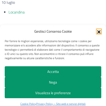
10 luglio
Locandina
Gestisci Consenso Cookie
Per fornire le migliori esperienze, utilizziamo tecnologie come i cookie per
CRAL Ateneo Pavia APS
memorizzare e/o accedere alle informazioni del dispositivo. Il consenso a queste
tecnologie ci permetterà di elaborare dati come il comportamento di navigazione
o ID unici su questo sito. Non acconsentire o ritirare il consenso può influire
negativamente su alcune caratteristiche e funzioni.
Privacy
Trasparenza
Pagamenti e fatture
Accetta
Cookie Policy (UE)
Nega
© 2026 CRAL Ateneo Pavia APS
Visualizza le preferenze
Cookie Policy
Privacy Policy – Sito web e servizi digitali