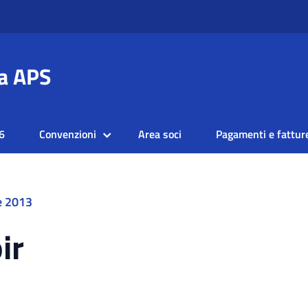
a APS
6
Convenzioni
Area soci
Pagamenti e fattur
e 2013
ir