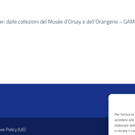
: dalle collezioni del Musèe d’Orsay e dell’Orangerie – GA
Per fornire l
accedere alle
elaborare dat
ie Policy (UE)
o ritirare il 