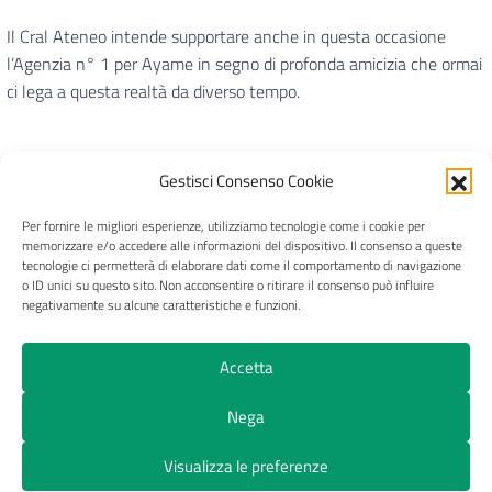
Il Cral Ateneo intende supportare anche in questa occasione
l’Agenzia n° 1 per Ayame in segno di profonda amicizia che ormai
ci lega a questa realtà da diverso tempo.
Gestisci Consenso Cookie
Per fornire le migliori esperienze, utilizziamo tecnologie come i cookie per
CRAL Ateneo Pavia APS
memorizzare e/o accedere alle informazioni del dispositivo. Il consenso a queste
tecnologie ci permetterà di elaborare dati come il comportamento di navigazione
o ID unici su questo sito. Non acconsentire o ritirare il consenso può influire
negativamente su alcune caratteristiche e funzioni.
Privacy
Trasparenza
Pagamenti e fatture
Accetta
Cookie Policy (UE)
Nega
© 2026 CRAL Ateneo Pavia APS
Visualizza le preferenze