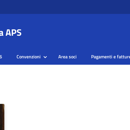
a APS
6
Convenzioni
Area soci
Pagamenti e fattur