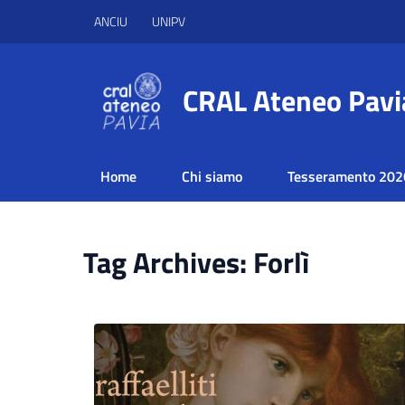
ANCIU
UNIPV
CRAL Ateneo Pavi
Home
Chi siamo
Tesseramento 202
Tag Archives: Forlì