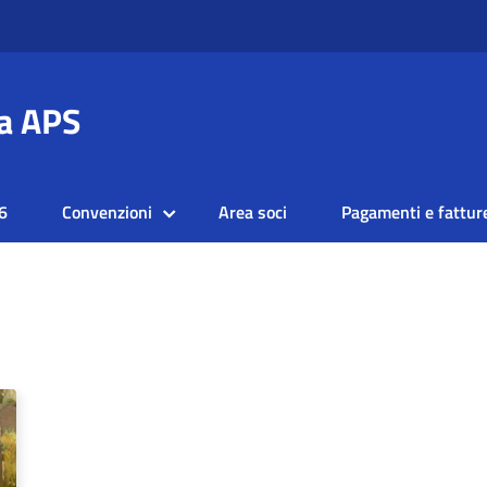
a APS
6
Convenzioni
Area soci
Pagamenti e fattur