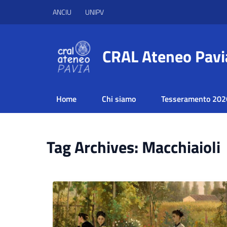
ANCIU
UNIPV
CRAL Ateneo Pavi
Home
Chi siamo
Tesseramento 202
Tag Archives: Macchiaioli