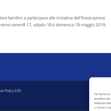
 loro bambini a partecipare alle iniziative dell’Associazione
erranno venerdì 17, sabato 18 e domenica 19 maggio 2019.
ie Policy (UE)
Per fornire l
accedere alle
elaborare dat
o ritirare il 