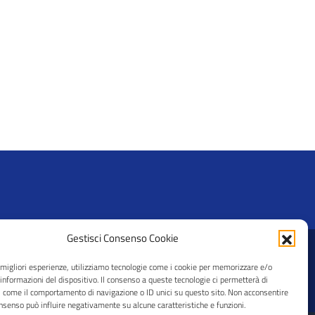
Gestisci Consenso Cookie
© 2026 CRAL Ateneo Pavia APS
e migliori esperienze, utilizziamo tecnologie come i cookie per memorizzare e/o
 informazioni del dispositivo. Il consenso a queste tecnologie ci permetterà di
i come il comportamento di navigazione o ID unici su questo sito. Non acconsentire
consenso può influire negativamente su alcune caratteristiche e funzioni.