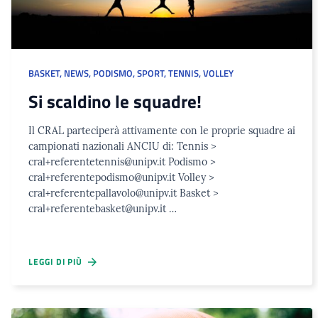
BASKET
,
NEWS
,
PODISMO
,
SPORT
,
TENNIS
,
VOLLEY
Si scaldino le squadre!
Il CRAL parteciperà attivamente con le proprie squadre ai
campionati nazionali ANCIU di: Tennis >
cral+referentetennis@unipv.it Podismo >
cral+referentepodismo@unipv.it Volley >
cral+referentepallavolo@unipv.it Basket >
cral+referentebasket@unipv.it …
LEGGI DI PIÙ