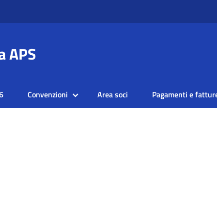
a APS
6
Convenzioni
Area soci
Pagamenti e fattur