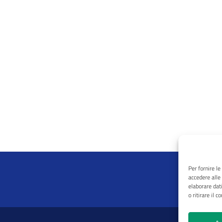
Per fornire l
accedere alle
elaborare dat
o ritirare il 