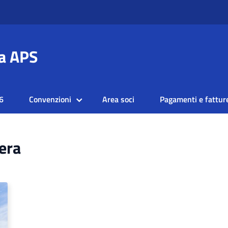
a APS
6
Convenzioni
Area soci
Pagamenti e fattur
iera